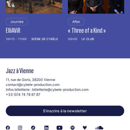
“retour aux sources” du génie caribéen, courez écouter Big in
Jazz Collective !
Line-up
Journée
After
• Jowee Omicil - Saxophone
ElliAViR
« Three of a Kind »
• Maher Beauroy - Piano
• Ludovic Louis - Trompette
16H15 - 17H00
SCÈNE DE CYBÈLE
00H00
LE CLUB
• Ralph Lavital - Guitare
• Yann Négrit - Guitare
• Stéphane Castry - Basse
• Sonny Troupé - Batterie
• Tilo Bertholo - Batterie
Jazz à Vienne
11, rue de Goris, 38200 Vienne
contact@cybele-production.com
Infos billetterie :
billetterie@cybele-production.com
+33 (0)4 74 78 87 87
S’inscrire à la newsletter