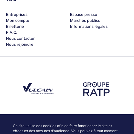
Entreprises
Espace presse
Mon compte
Marchés publics
Billetterie
Informations légales
F.A.Q.
Nous contacter
Nous rejoindre
Découvrez notre partenaire Groupe Vulcain
Découvrez notre partenaire RAT
Découvrez nos partenaires
Ce site utilise des cookies afin de faire fonctionner le site et
effectuer des mesures d'audience. Vous pouvez à tout moment