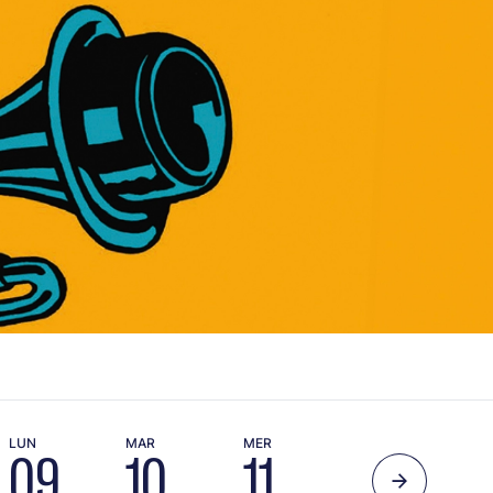
LUN
MAR
MER
JEU
VEN
09
10
11
12
1