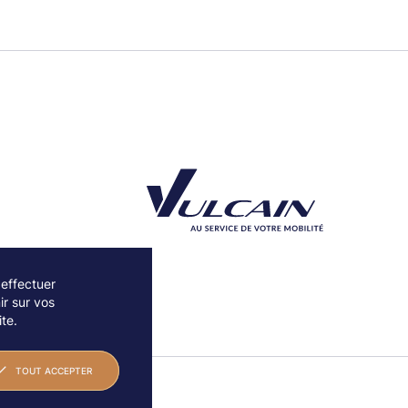
 effectuer
r sur vos
Découvrez notre partenaire Groupe Vulcain
te.
TOUT ACCEPTER