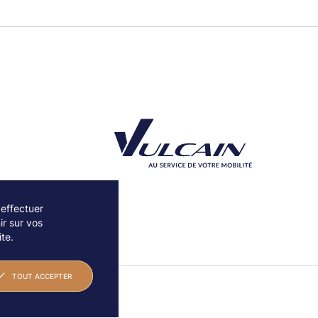
 effectuer
r sur vos
Découvrez notre partenaire Groupe Vulcain
te.
TOUT ACCEPTER