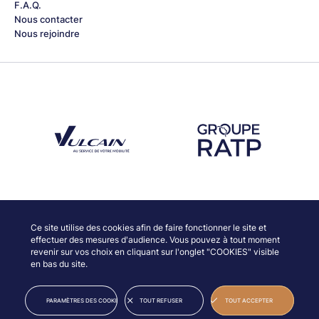
F.A.Q.
Nous contacter
Nous rejoindre
Découvrez notre partenaire Groupe Vulcain
Découvrez notre partenaire RAT
Découvrez nos partenaires
Ce site utilise des cookies afin de faire fonctionner le site et
effectuer des mesures d'audience. Vous pouvez à tout moment
revenir sur vos choix en cliquant sur l'onglet "COOKIES" visible
en bas du site.
© JAZZ À VIENNE
INFORMATIONS LÉGALES
PARAMÈTRES DES COOKIES
TOUT REFUSER
TOUT ACCEPTER
CRÉDITS