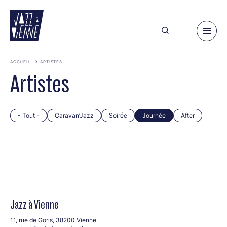
Aller
au
contenu
principal
ACCUEIL
ARTISTES
Artistes
- Tout -
Caravan’Jazz
Soirée
Journée
After
Jazz à Vienne
11, rue de Goris, 38200 Vienne