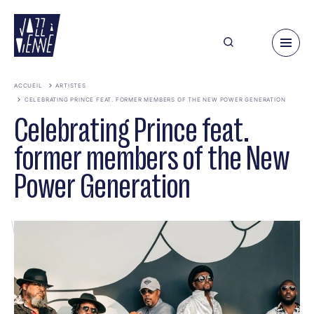
Aller
au
contenu
principal
ACCUEIL
ARTISTES
CELEBRATING PRINCE FEAT. FORMER MEMBERS OF THE NEW POWER GENERATION
Celebrating Prince feat.
former members of the New
Power Generation