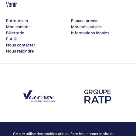
Venir
Entreprises
Espace presse
Mon compte
Marchés publics
Billetterie
Informations légales
F.A.Q.
Nous contacter
Nous rejoindre
Découvrez notre partenaire Groupe Vulcain
Découvrez notre partenaire RAT
Découvrez nos partenaires
Ce site utilise des cookies afin de faire fonctionner le site et