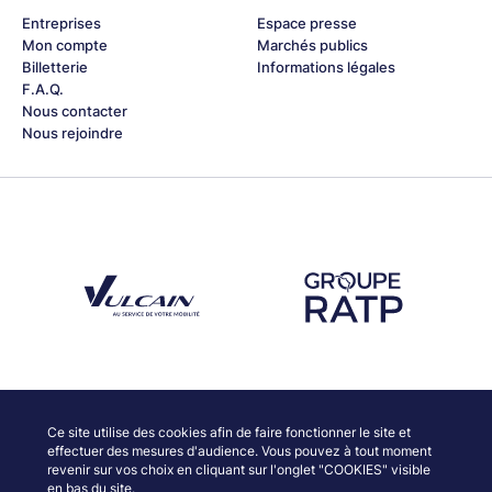
Entreprises
Espace presse
Mon compte
Marchés publics
Billetterie
Informations légales
F.A.Q.
Nous contacter
Nous rejoindre
Découvrez notre partenaire Groupe Vulcain
Découvrez notre partenaire RAT
Découvrez nos partenaires
Ce site utilise des cookies afin de faire fonctionner le site et
effectuer des mesures d'audience. Vous pouvez à tout moment
revenir sur vos choix en cliquant sur l'onglet "COOKIES" visible
en bas du site.