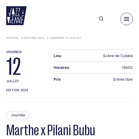
Aller
au
contenu
principal
ACCUEIL
ÉDITION 2024
VENDREDI 12 JUILLET
VENDREDI
Lieu
Scène de Cybèle
12
Horaires
16h00
Prix
Entrée libre
JUILLET
EDITION 2024
Journée
Marthe x Pilani Bubu