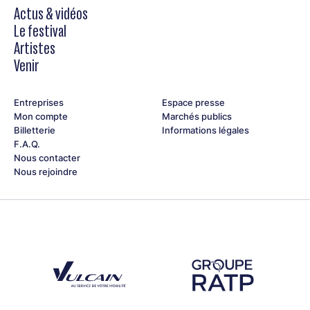
Alexis Moutzouris (saxophone, clarinette)
Actus & vidéos
Florent Briqué (trompette, bugle)
Lucas Territo (guitare, basse)
Le festival
Damien Bernard (batterie)
Artistes
Venir
Entreprises
Espace presse
Mon compte
Marchés publics
Billetterie
Informations légales
F.A.Q.
Nous contacter
Nous rejoindre