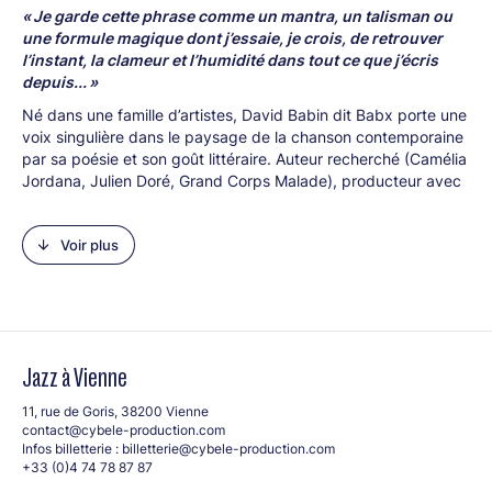
« Je garde cette phrase comme un mantra, un talisman ou
une formule magique dont j’essaie, je crois, de retrouver
l’instant, la clameur et l’humidité dans tout ce que j’écris
depuis... »
Né dans une famille d’artistes, David Babin dit Babx porte une
voix singulière dans le paysage de la chanson contemporaine
par sa poésie et son goût littéraire. Auteur recherché (Camélia
Jordana, Julien Doré, Grand Corps Malade), producteur avec
son label Bisonbison, capable de gestes artistiques comme
sortir un filmalbum en plein confinement ou composer une
Voir plus
suite pour chœur d’enfants autour de la révolte de la
jeunesse, Babx n’est jamais avare en fulgurance. Un parcours
atypique qui lui vaut souvent les louanges de la critique et
l’adhésion d’un public exigeant. Maintenant que Christophe
n’est plus parmi nous, le Beau Bizarre, c’est lui.
Jazz à Vienne
11, rue de Goris, 38200 Vienne
contact@cybele-production.com
Infos billetterie :
billetterie@cybele-production.com
+33 (0)4 74 78 87 87