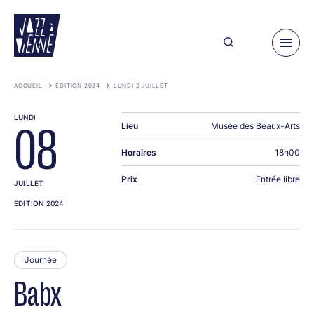
Aller
au
contenu
principal
ACCUEIL
ÉDITION 2024
LUNDI 8 JUILLET
LUNDI
Lieu
Musée des Beaux-Arts
08
Horaires
18h00
Prix
Entrée libre
JUILLET
EDITION 2024
Journée
Babx