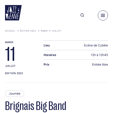
Aller
au
contenu
principal
ACCUEIL
ÉDITION 2023
MARDI 11 JUILLET
MARDI
Lieu
Scène de Cybèle
11
Horaires
12h à 12h45
Prix
Entrée libre
JUILLET
EDITION 2023
Journée
Brignais Big Band