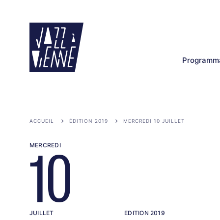
Aller
au
contenu
principal
Programma
ACCUEIL
ÉDITION 2019
MERCREDI 10 JUILLET
MERCREDI
10
JUILLET
EDITION 2019