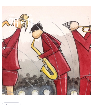
JEU
VEN
26
11
JUN
JUL