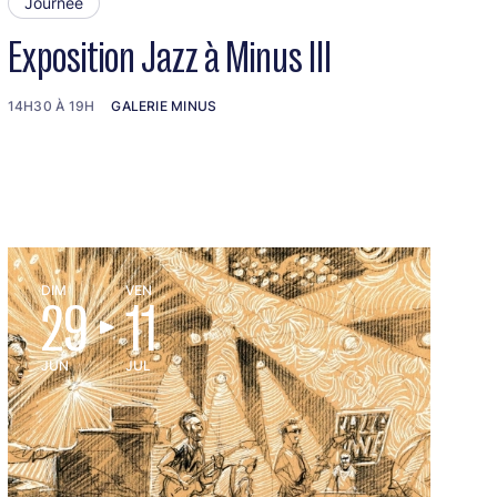
Journée
Exposition Jazz à Minus III
14H30 À 19H
GALERIE MINUS
DIM
VEN
29
11
JUN
JUL