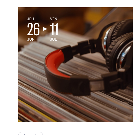
JEU
VEN
26
11
JUN
JUL