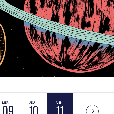
MER
JEU
VEN
09
10
11