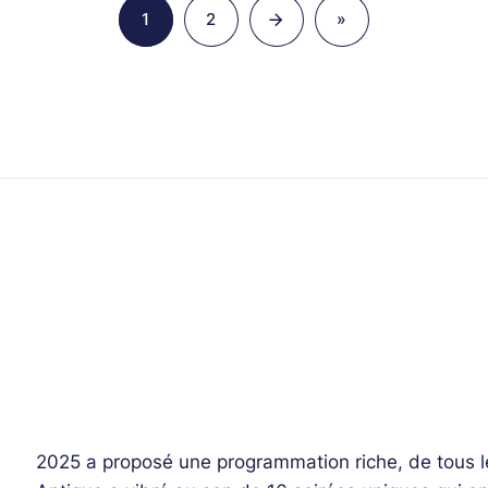
1
2
»
Page
Page
Dernière
page
2025 a proposé une programmation riche, de tous le