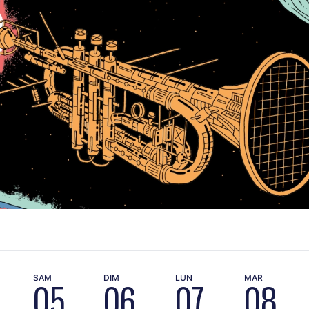
SAM
DIM
LUN
MAR
05
06
07
08