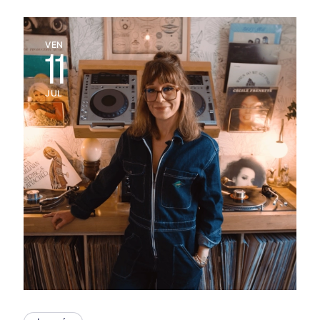
VEN
11
JUL