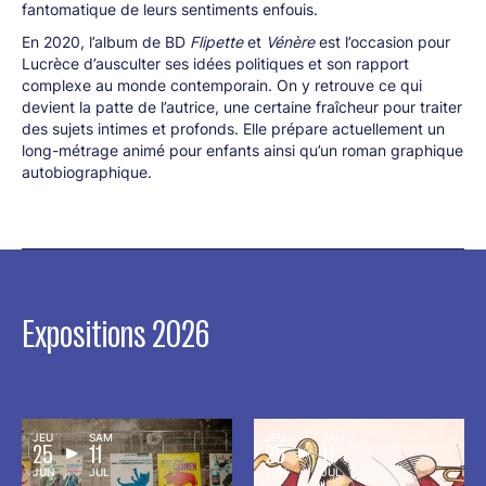
fantomatique de leurs sentiments enfouis.
En 2020, l’album de BD
Flipette
et
Vénère
est l’occasion pour
Lucrèce d’ausculter ses idées politiques et son rapport
complexe au monde contemporain. On y retrouve ce qui
devient la patte de l’autrice, une certaine fraîcheur pour traiter
des sujets intimes et profonds. Elle prépare actuellement un
long-métrage animé pour enfants ainsi qu’un roman graphique
autobiographique.
Expositions 2026
JEU
SAM
JEU
SAM
25
11
25
11
JUN
JUL
JUN
JUL