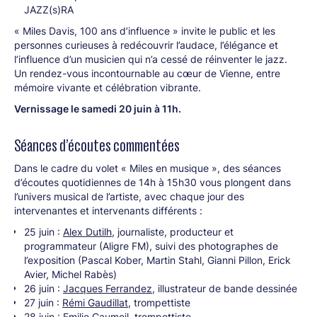
JAZZ(s)RA
« Miles Davis, 100 ans d’influence » invite le public et les
personnes curieuses à redécouvrir l’audace, l’élégance et
l’influence d’un musicien qui n’a cessé de réinventer le jazz.
Un rendez-vous incontournable au cœur de Vienne, entre
mémoire vivante et célébration vibrante.
Vernissage le samedi 20 juin à 11h.
Séances d’écoutes commentées
Dans le cadre du volet « Miles en musique », des séances
d’écoutes quotidiennes de 14h à 15h30 vous plongent dans
l’univers musical de l’artiste, avec chaque jour des
intervenantes et intervenants différents :
25 juin :
Alex Dutilh
, journaliste, producteur et
programmateur (Aligre FM), suivi des photographes de
l’exposition (Pascal Kober, Martin Stahl, Gianni Pillon, Erick
Avier, Michel Rabès)
26 juin :
Jacques Ferrandez
, illustrateur de bande dessinée
27 juin :
Rémi Gaudillat
, trompettiste
28 juin :
Emilie Caumeil
, trompettiste