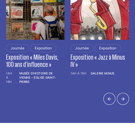
Journée
Exposition
Journée
Exposition
Exposition « Miles Davis,
Exposition « Jazz à Minus
100 ans d’influence »
IV »
14H
MUSÉE D’HISTOIRE DE
14H À 19H
GALERIE MINUS
À
VIENNE – ÉGLISE SAINT-
19H
PIERRE