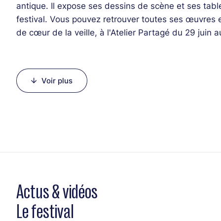
antique. Il expose ses dessins de scène et ses table
festival. Vous pouvez retrouver toutes ses œuvres et
de cœur de la veille, à l'Atelier Partagé du 29 juin a
Il édite aussi, chaque année, un livre qui compile s
précédente. Le N°6, sorti il y a quelques jours, est di
Voir plus
Lucioles. Vous pourrez aussi vous le procurer et le
cadeau à (s') offrir.
Actus & vidéos
Le festival