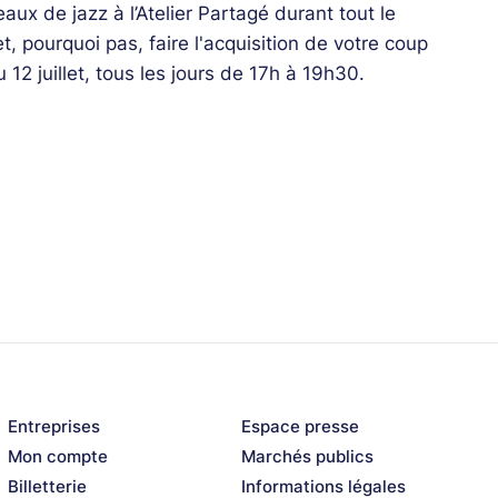
aux de jazz à l’Atelier Partagé durant tout le
, pourquoi pas, faire l'acquisition de votre coup
u 12 juillet, tous les jours de 17h à 19h30.
on travail de reporteur-dessinateur de l'année
sponible, à l’Atelier Partagé et à la librairie
 faire dédicacer à son exposition. Un beau
Entreprises
Espace presse
Mon compte
Marchés publics
Billetterie
Informations légales