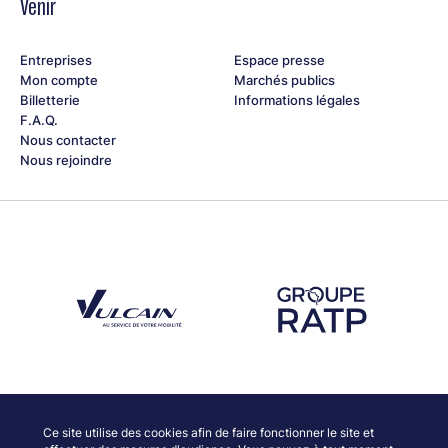
Venir
Entreprises
Espace presse
Mon compte
Marchés publics
Billetterie
Informations légales
F.A.Q.
Nous contacter
Nous rejoindre
Découvrez notre partenaire Groupe Vulcain
Découvrez notre partenaire RAT
Découvrez nos partenaires
Ce site utilise des cookies afin de faire fonctionner le site et