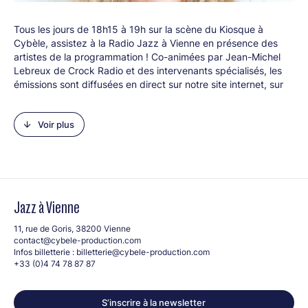
Tous les jours de 18h15 à 19h sur la scène du Kiosque à
Cybèle, assistez à la Radio Jazz à Vienne en présence des
artistes de la programmation ! Co-animées par Jean-Michel
Lebreux de Crock Radio et des intervenants spécialisés, les
émissions sont diffusées en direct sur notre site internet, sur
Crock Radio, et sont podcastées sur toutes les plateformes
d'écoute.
Voir plus
Le 9 juillet, retrouvez Sophie Rosemont sur le plateau de la
radio Jazz à Vienne !
Journaliste, autrice et réalisatrice de documentaires portant la
musique et le cinéma, Sophie Rosemont collabore avec Rolling
Stone, Les Inrocks, France Culture, Arte ou encore Vogue.
Jazz à Vienne
Créatrice de podcasts (le talk féministe Écouter les filles, le
récit littéraire Journal ultime), elle est autrice de Girls Rocket
11, rue de Goris, 38200 Vienne
Black Power, l'avènement de la pop culture noire américaine.
contact@cybele-production.com
Par ailleurs, elle enseigne à la Sorbonne, la Sorbonne-Nouvelle
Infos billetterie :
billetterie@cybele-production.com
et Paris-Nanterre.
+33 (0)4 74 78 87 87
S’inscrire à la newsletter