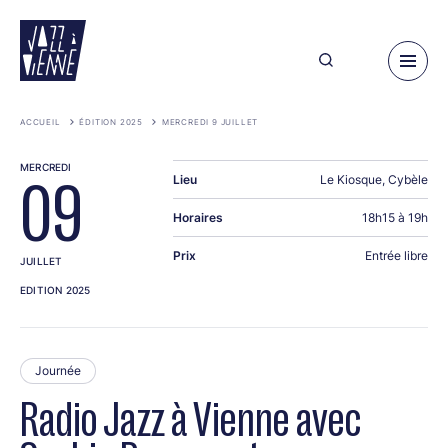
Aller
au
contenu
principal
ACCUEIL
ÉDITION 2025
MERCREDI 9 JUILLET
MERCREDI
Lieu
Le Kiosque, Cybèle
09
Horaires
18h15 à 19h
Prix
Entrée libre
JUILLET
EDITION 2025
Journée
Radio Jazz à Vienne avec