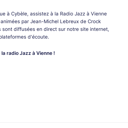
que à Cybèle, assistez à la Radio Jazz à Vienne
o-animées par Jean-Michel Lebreux de Crock
sont diffusées en direct sur notre site internet,
 plateformes d'écoute.
e la radio Jazz à Vienne !
axophoniste Manu Dibango pendant 24 ans.
 le monde, et à nouer des contacts dans
frique sub-saharienne. Basée en région
 des artistes émergents pendant 4 ans, et les
n et de pédagogie sur le continent africain et
ation culturelle avec l’Afrique, tout en
iels. Claire Diboa a coproduit des magazines
ne francophone TV5MONDE, ainsi que la