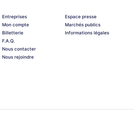
ons audiovisuelles. Véritable touche-à-tout
 nouvelle corde à son arc et se lance depuis
Entreprises
Espace presse
 (
TÊTES D'AFFICHE
) sur la radio Africa Radio,
Mon compte
Marchés publics
i à relever.
Billetterie
Informations légales
F.A.Q.
Nous contacter
Nous rejoindre