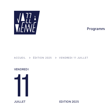
Aller
au
contenu
principal
Programma
ACCUEIL
ÉDITION 2025
VENDREDI 11 JUILLET
VENDREDI
11
JUILLET
EDITION 2025