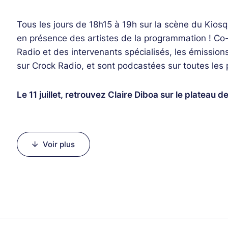
Tous les jours de 18h15 à 19h sur la scène du Kios
en présence des artistes de la programmation ! C
Radio et des intervenants spécialisés, les émissions 
sur Crock Radio, et sont podcastées sur toutes les
Le 11 juillet, retrouvez Claire Diboa sur le plateau d
Claire Diboa a exercé comme manager du défunt s
Cette collaboration l’a amenée à voyager à travers
Voir plus
l’écosystème culturel en France, en Europe et en A
parisienne, elle a également assumé le management
accompagne dans leurs différents projets de créatio
en Europe. Claire gère de multiples projets de coopér
assumant la charge de cheffe de projets évènement
audiovisuels musicaux (
Platine Africa)
pour la chaî