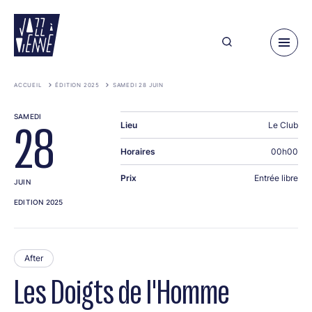
Aller
au
contenu
principal
ACCUEIL
ÉDITION 2025
SAMEDI 28 JUIN
SAMEDI
Lieu
Le Club
28
Horaires
00h00
Prix
Entrée libre
JUIN
EDITION 2025
After
Les Doigts de l'Homme