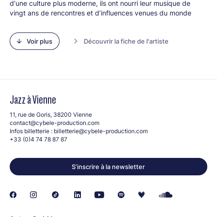
dʼune culture plus moderne, ils ont nourri leur musique de
vingt ans de rencontres et dʼinfluences venues du monde
entier, sʼaffirmant désormais dans un style unique. Leur
double-album anniversaire
Erratic, The Art Of Roaming
Voir plus
Découvrir la fiche de l'artiste
dévoile 1001 nuances dʼimprovisation et de métissage. Leur
complicité éclatera dans un set électrique, révélant sans
retenue toutes les facettes de ce sextet haut en couleur.
Line-up :
Olivier Kikteff (guitare)
Jazz à Vienne
Yannick Alcocer (guitare)
Benoît Convert (guitare)
11, rue de Goris, 38200 Vienne
Tanguy Blum (contrebasse)
contact@cybele-production.com
Nazim Aliouche (percussions)
Infos billetterie :
billetterie@cybele-production.com
Pierre Rettien (batterie)
+33 (0)4 74 78 87 87
S’inscrire à la newsletter