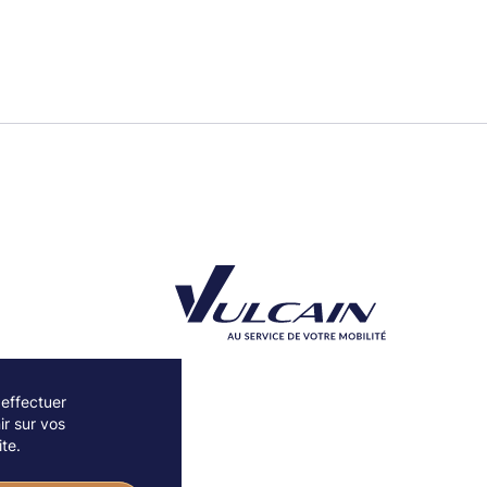
 effectuer
r sur vos
Découvrez notre partenaire Groupe Vulcain
te.