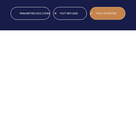
25
10
2027
JUN
JUL
PARAMÈTRES DES COOKIES
TOUT REFUSER
TOUT ACCEPTER
46E ÉDITION
Découvrez la programmation 2026
VEN
MER
26
01
JUN
JUL
Soirée
Soirée