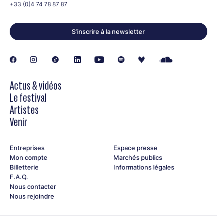
+33 (0)4 74 78 87 87
Baptiste Trotignon (piano, Fender Rhodes)
Pierre de Bethmann (piano, FenderRhodes)
S’inscrire à la newsletter
Éric Legnini (piano, Fender Rhodes)
Bojan Z (piano, Fender Rhodes)
Actus & vidéos
Le festival
Artistes
Venir
Entreprises
Espace presse
Mon compte
Marchés publics
Billetterie
Informations légales
F.A.Q.
Nous contacter
Nous rejoindre