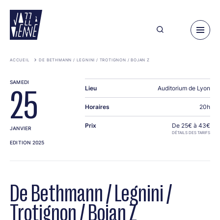
Aller
au
contenu
principal
ACCUEIL
DE BETHMANN / LEGNINI / TROTIGNON / BOJAN Z
SAMEDI
Lieu
Auditorium de Lyon
25
Horaires
20h
Prix
De 25€ à 43€
JANVIER
DÉTAILS DES TARIFS
EDITION 2025
De Bethmann / Legnini /
Trotignon / Bojan Z