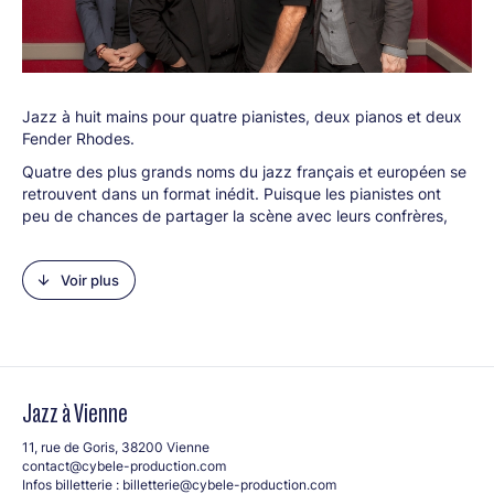
Jazz à huit mains pour quatre pianistes, deux pianos et deux
Fender Rhodes.
Quatre des plus grands noms du jazz français et européen se
retrouvent dans un format inédit. Puisque les pianistes ont
peu de chances de partager la scène avec leurs confrères,
nos quatre mousquetaires se sont inventé un jeu des chaises
musicales – tous s’échangent les claviers – pour cette réunion
Voir plus
jubilatoire. Depuis 2019, les tournées de
PianoForte
offrent à
Pierre de Bethmann, Éric Legnini, Baptiste Trotignon et Bojan
Z une parfaite excuse pour revisiter à huit mains un répertoire
large, du tango à Ravel, du jazz au blues, dans une complicité
qui exclut toute compétition entre ces virtuoses du piano
comme du Fender Rhodes, ce clavier électrique popularisé
Jazz à Vienne
par Stevie Wonder ou encore The Doors. Et comme le plaisir
de jouer ensemble est ô combien communicatif, partout où
11, rue de Goris, 38200 Vienne
résonne ce quatuor, le public, lui, en réclame encore !
contact@cybele-production.com
Infos billetterie :
billetterie@cybele-production.com
Line-up :