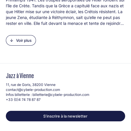
l’île de Crète. Tandis que la Grèce a capitulé face aux nazis et
que Hitler mise sur une victoire éclair, les Crétois résistent. La
jeune Zena, étudiante à Réthymnon, sait qu’elle ne peut pas
rester en ville. Elle fuit devant la menace et tente de rejoindre
sa famille sur les hautes terres de l’Est. En route, elle choisit
non pas de prendre les armes mais de se servir de ses jambes
Voir plus
pour transmettre au maquis des informations cruciales. Elle
court, elle court à travers la montagne, défiant l’ennemi dont
elle décuple la rage, sans se rendre compte qu’elle va aussi à
la rencontre d’elle-même. Où qu’elle aille, Zena est une flèche
qui traverse la nuit. La guerre transforme sa vie en destin. Par
la magie de son écriture, Bruno Doucey, romancier, poète et
Jazz à Vienne
éditeur de poètes, nous embarque dans un voyage dont on
ne sort pas indemne.
Où que j’aille
est un immense roman de
11, rue de Goris, 38200 Vienne
résistance, un hymne à la liberté et à la vie.
contact@cybele-production.com
Infos billetterie :
billetterie@cybele-production.com
+33 (0)4 74 78 87 87
S’inscrire à la newsletter