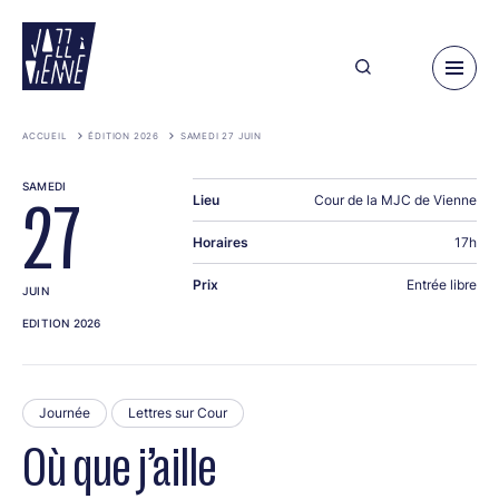
Aller
au
contenu
principal
ACCUEIL
ÉDITION 2026
SAMEDI 27 JUIN
SAMEDI
Lieu
Cour de la MJC de Vienne
27
Horaires
17h
Prix
Entrée libre
JUIN
EDITION 2026
Journée
Lettres sur Cour
Où que j’aille