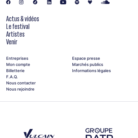
Retrouvez les groupes finalistes du Rezzo au festival Jazz à
Vienne le 29 et 30 juin 2026, sur la scène de Cybèle !
L’annonce du groupe lauréat du Rezzo Jazz à Vienne 2026
Actus & vidéos
aura lieu le mardi 30 juin à 20h45 sur la scène de Cybèle.
Le festival
Artistes
Venir
Entreprises
Espace presse
Mon compte
Marchés publics
Billetterie
Informations légales
F.A.Q.
Nous contacter
Nous rejoindre