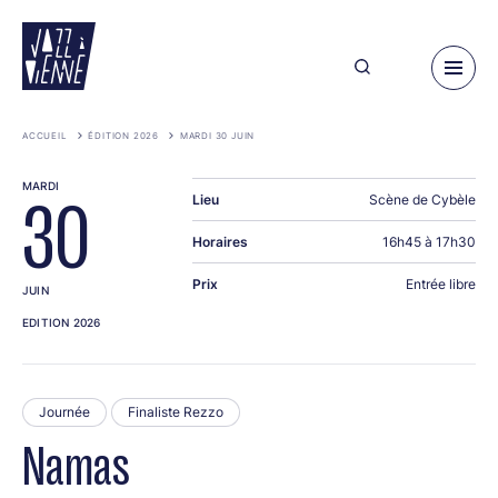
Aller
au
contenu
principal
ACCUEIL
ÉDITION 2026
MARDI 30 JUIN
MARDI
Lieu
Scène de Cybèle
30
Horaires
16h45 à 17h30
Prix
Entrée libre
JUIN
EDITION 2026
Journée
Finaliste Rezzo
Namas