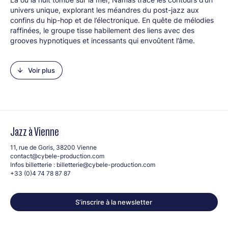
univers unique, explorant les méandres du post-jazz aux
confins du hip-hop et de l’électronique. En quête de mélodies
raffinées, le groupe tisse habilement des liens avec des
grooves hypnotiques et incessants qui envoûtent l’âme.
Originaire de Bretagne, le trio consigne ses premières
aspirations musicales dans un album inaugural, Tapestry,
Voir plus
pressé en vinyle 33 tours. Tel un journal intime, il révèle les
esquisses d’une personnalité singulière et l’ambition de faire
résonner des instruments acoustiques avec une intensité
nouvelle. Leurs compositions oniriques, nourries par des
influences aussi diverses que J Dilla, l’art urbain et la scène
londonienne, évoquent un jazz en ébullition, décomplexé et
Jazz à Vienne
avide d’exploration. Ici, l’écriture et la liberté s’entrelacent
avec une harmonie palpable, créant une musique qui
11, rue de Goris, 38200 Vienne
transcende les genres et invite à l’évasion.
contact@cybele-production.com
Infos billetterie :
billetterie@cybele-production.com
Line-up :
+33 (0)4 74 78 87 87
Gaël Bourgeault (piano, claviers)
Léo Debroise (contrebasse)
S’inscrire à la newsletter
Victor Dubois (batterie)
Groupe propulsé par Vannes Echos Jazz – Bretagne