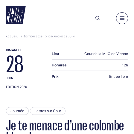
Aller
au
contenu
principal
ACCUEIL
ÉDITION 2026
DIMANCHE 28 JUIN
DIMANCHE
Lieu
Cour de la MJC de Vienne
28
Horaires
12h
Prix
Entrée libre
JUIN
EDITION 2026
Journée
Lettres sur Cour
Je te menace d’une colombe