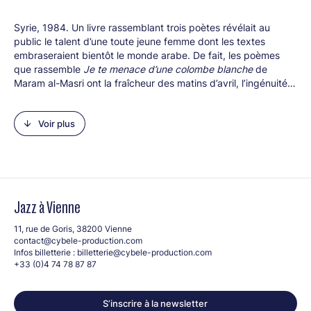
Syrie, 1984. Un livre rassemblant trois poètes révélait au
public le talent d’une toute jeune femme dont les textes
embraseraient bientôt le monde arabe. De fait, les poèmes
que rassemble
Je te menace d’une colombe blanche
de
Maram al-Masri ont la fraîcheur des matins d’avril, l’ingénuité
frémissante de la sensualité, la transparence heureuse des
amours juvéniles. Mais une ombre les menace, celle des
Voir plus
premières blessures, des trahisons, de la séparation, de l’exil
qui tient aujourd’hui encore Maram loin de sa terre natale. Peu
d’images dans cette poésie, dont Adonis et de grands poètes
français ont salué la beauté, mais la calligraphie, nette et
déliée, des émois d’une femme qui vient à nous en «
habitante
de la Terre
». Le temps est passé, mais ses poèmes sont
Jazz à Vienne
restés, témoins d’une Syrie qui rêve toujours de retrouver sa
liberté d’antan.
11, rue de Goris, 38200 Vienne
contact@cybele-production.com
Infos billetterie :
billetterie@cybele-production.com
+33 (0)4 74 78 87 87
S’inscrire à la newsletter