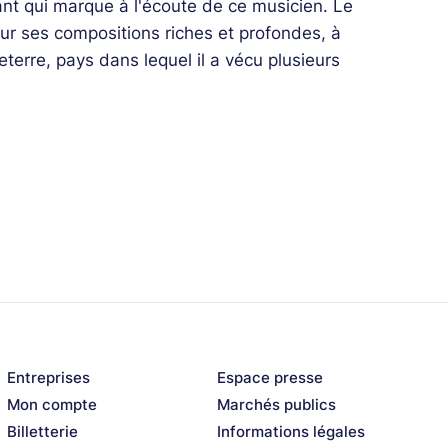
tant qui marque à l'écoute de ce musicien. Le
pour ses compositions riches et profondes, à
gleterre, pays dans lequel il a vécu plusieurs
périence et Marc Michel, batteur parcourant
tent ce quartet de haute volée (JAZZ(s)RA).
Entreprises
Espace presse
Mon compte
Marchés publics
Billetterie
Informations légales