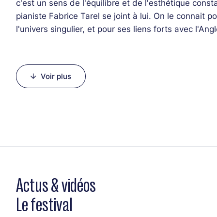
c'est un sens de l'équilibre et de l'esthétique cons
pianiste Fabrice Tarel se joint à lui. On le connait 
l'univers singulier, et pour ses liens forts avec l'An
années. Christophe Lincontang, contrebassiste d'ex
inlassablement les scènes du monde entier, complè
Voir plus
Line-up :
Tom Ollendorff (guitare)
Fabrice Tarel (piano, compositions)
Christophe Lincontang (contrebasse)
Marc Michel (batterie)
Actus & vidéos
Le festival