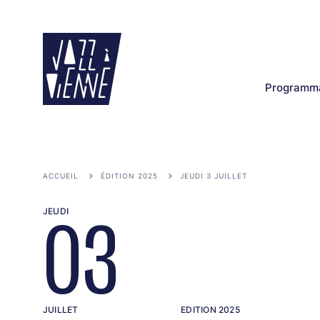
Aller
au
contenu
principal
Programma
ACCUEIL
ÉDITION 2025
JEUDI 3 JUILLET
JEUDI
03
JUILLET
EDITION 2025