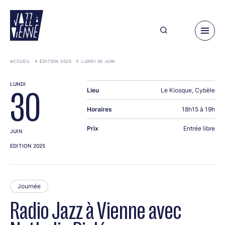
Aller
au
contenu
principal
ACCUEIL
ÉDITION 2025
LUNDI 30 JUIN
LUNDI
Lieu
Le Kiosque, Cybèle
30
Horaires
18h15 à 19h
Prix
Entrée libre
JUIN
EDITION 2025
Journée
Radio Jazz à Vienne avec