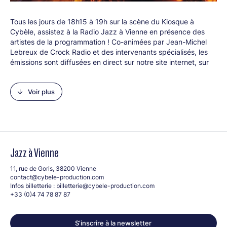
Tous les jours de 18h15 à 19h sur la scène du Kiosque à
Cybèle, assistez à la Radio Jazz à Vienne en présence des
artistes de la programmation ! Co-animées par Jean-Michel
Lebreux de Crock Radio et des intervenants spécialisés, les
émissions sont diffusées en direct sur notre site internet, sur
Crock Radio, et sont podcastées sur toutes les plateformes
d'écoute.
Voir plus
Le 30juin, retrouvez Nathalie Piolé sur le plateau de la radio
Jazz à Vienne !
Née à Marseille en 1985, passionnée de musique et passée
par le Conservatoire (piano), Nathalie Piolé découvre la radio
pendant ses études à Madrid avant d'intégrer Radio Campus
Jazz à Vienne
Grenoble pour y monter ses premières émissions de jazz. Elle
collabore à France Bleu Isère et France Bleu Drôme Ardèche
11, rue de Goris, 38200 Vienne
puis rejoint France Inter où elle collabore avec Julien Delli Fiori
contact@cybele-production.com
sur
Ascenseur pour le Jazz
.
Infos billetterie :
billetterie@cybele-production.com
Après une année à Radio Canada et quelques remplacements
+33 (0)4 74 78 87 87
à France Inter, elle intègre TSF JAZZ en 2009 pour y animer
les Matins Jazz pendant 5 ans. Retour à France Inter pour
S’inscrire à la newsletter
animer Escalofrio et L'album de Minuit. C'est en 2015 qu'elle