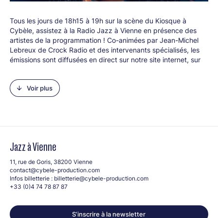
Tous les jours de 18h15 à 19h sur la scène du Kiosque à
Cybèle, assistez à la Radio Jazz à Vienne en présence des
artistes de la programmation ! Co-animées par Jean-Michel
Lebreux de Crock Radio et des intervenants spécialisés, les
émissions sont diffusées en direct sur notre site internet, sur
Crock Radio, et sont podcastées sur toutes les plateformes
d'écoute.
Voir plus
Le 4 juillet, retrouvez Katia Dansoko Touré sur le plateau de
la radio Jazz à Vienne !
Katia Dansoko Touré est journaliste à
Libération
. Avant, elle a
travaillé pour
L'Obs
,
Slate Afrique
,
Jeune Afrique
,
Les
Inrocks
ou encore
France Antilles Guadeloupe
. Passionnée de
Jazz à Vienne
musique, elle collabore avec la revue
Jazz Magazine
après
avoir prêté sa plume et sa voix à
So Jazz
,
Magic Revue
11, rue de Goris, 38200 Vienne
RPM
,
Le Monde Diplomatique
,
Radio Nova
,
TSF Jazz
. Elle
contact@cybele-production.com
écrit également pour la programmation de festivals de
Infos billetterie :
billetterie@cybele-production.com
musique en France, ainsi que pour des musiciens.
La solitude
+33 (0)4 74 78 87 87
des notes bleues
est son premier roman.
S’inscrire à la newsletter