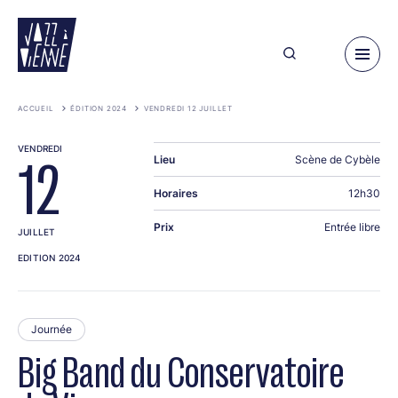
Aller
au
contenu
principal
ACCUEIL
ÉDITION 2024
VENDREDI 12 JUILLET
VENDREDI
Lieu
Scène de Cybèle
12
Horaires
12h30
Prix
Entrée libre
JUILLET
EDITION 2024
Journée
Big Band du Conservatoire