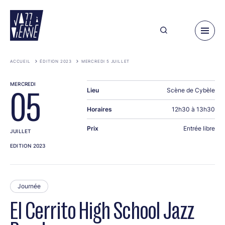
Aller
au
contenu
principal
ACCUEIL
ÉDITION 2023
MERCREDI 5 JUILLET
MERCREDI
Lieu
Scène de Cybèle
05
Horaires
12h30 à 13h30
Prix
Entrée libre
JUILLET
EDITION 2023
Journée
El Cerrito High School Jazz