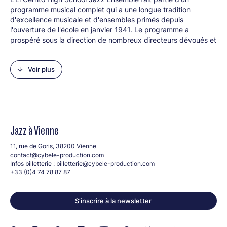
programme musical complet qui a une longue tradition
d'excellence musicale et d'ensembles primés depuis
l'ouverture de l'école en janvier 1941. Le programme a
prospéré sous la direction de nombreux directeurs dévoués et
est actuellement dirigé par Keith Johnson. L'ensemble de jazz
de l'ECHS a été largement reconnu dans les festivals de jazz
Voir plus
de la région de la baie de Californie et a remporté de
nombreux prix.
Line up :
Keith Johnson (dir)
Jazz à Vienne
11, rue de Goris, 38200 Vienne
contact@cybele-production.com
Infos billetterie :
billetterie@cybele-production.com
+33 (0)4 74 78 87 87
S’inscrire à la newsletter