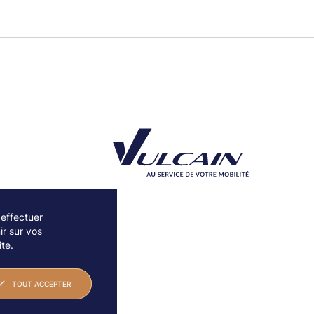
/
Pass 7 soirées : 180 € -190 € //ÉPUISÉS
/
Pass intégral : 350 €//ÉPUISÉS
/
Cocktail d'avant spectacle + concert : 135 € HT
RÉSERVEZ CE CONCERT
Direct FIP & retransmission
Direct culturebox
Captation Qwest TV
: rediffusion finjuillet
 effectuer
r sur vos
Découvrez notre partenaire Groupe Vulcain
te.
Creditphoto: © Adam Hart
TOUT ACCEPTER