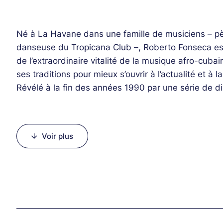
Né à La Havane dans une famille de musiciens – pè
danseuse du Tropicana Club –, Roberto Fonseca est
de l’extraordinaire vitalité de la musique afro-cuba
ses traditions pour mieux s’ouvrir à l’actualité et à
Révélé à la fin des années 1990 par une série de di
rénovateurs les plus prometteurs du latin jazz, Fon
2000 au sein du groupe Buena Vista Social Club®, 
Ibrahim Ferrer, développant parallèlement une mus
Voir plus
jazz, funk et soul afrocubaine. C’est cette veine c
public dans le cadre de cette carte blanche. Faisant
musique baroque, lyrique, généreuse et chatoyante
utopies universalistes d’aujourd’hui.
Line-up :
Roberto Fonseca (p, k, v), , Yandy Martine