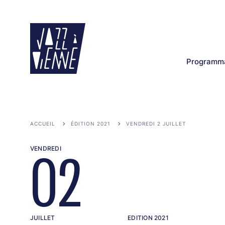
Aller
au
contenu
principal
Programma
ACCUEIL
ÉDITION 2021
VENDREDI 2 JUILLET
VENDREDI
02
JUILLET
EDITION 2021