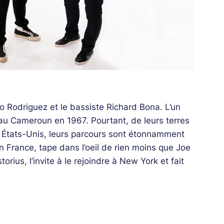
o Rodriguez et le bassiste Richard Bona. L’un
 au Cameroun en 1967. Pourtant, de leurs terres
ux États-Unis, leurs parcours sont étonnamment
n France, tape dans l’oeil de rien moins que Joe
orius, l’invite à le rejoindre à New York et fait
ndicate, tandis qu’Alfredo Rodriguez, prodige
le prend sous son aile et entreprend de lancer
entôt celle de Richard Bona, qui collabore à son
racines), comme un clin d’oeil à leurs parcours