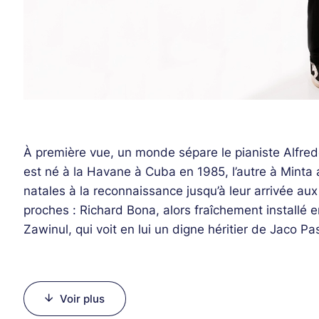
/
Pass 7 soirées : 180 €-190 € //ÉPUISÉS
/
Pass intégral : 350 €// ÉPUISÉS
/
Cocktail d'avant spectacle + concert : 135 € HT
RÉSERVEZ CE CONCERT
À première vue, un monde sépare le pianiste Alfred
est né à la Havane à Cuba en 1985, l’autre à Minta
Direct FIP & retransmission
natales à la reconnaissance jusqu’à leur arrivée a
proches : Richard Bona, alors fraîchement installé e
Zawinul, qui voit en lui un digne héritier de Jaco Past
DirectCulturebox
bientôt du jeune bassiste un élément clé de son Sy
précoce, est très vite repéré par Quincy Jones, qui 
Captation Qwest TV
: rediffusion fin juillet
sa carrière. Grâce au producteur, sa route croise bi
Voir plus
album Tocororo et signe avec lui la ballade Raices (
Crédit photo: © Carles Roig/ A. Angles / DR