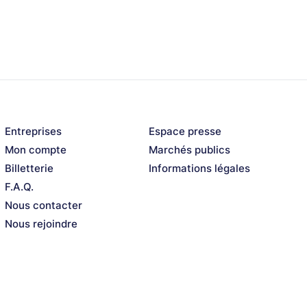
o ou en formations plus larges. Pour leur
trio piano-basse-batterie qu’ils se produiront,
au jazz en passant par l’Afrique et même la
de musiques qui les lie par-delà les
v), Carlos Sarduy (tp), Denis Cuni (tb), Jose
Entreprises
Espace presse
Mon compte
Marchés publics
Billetterie
Informations légales
F.A.Q.
 RODRIGUEZ
Nous contacter
Nous rejoindre