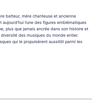
re batteur, mère chanteuse et ancienne
 aujourd’hui l’une des figures emblématiques
ine, plus que jamais ancrée dans son histoire et
 la diversité des musiques du monde entier.
sques qui le propulsèrent aussitôt parmi les
seca fera ses classes tout au long des années
puis aux côtés du mythique chanteur de boléro
ique moderniste où fusionnaient allègrement
réole que Roberto Fonseca entend présenter au
 le lien entre les époques et les continents, la
 du pianiste sonne comme l’une des plus belles
z (b), Ruly Herrera (dms)