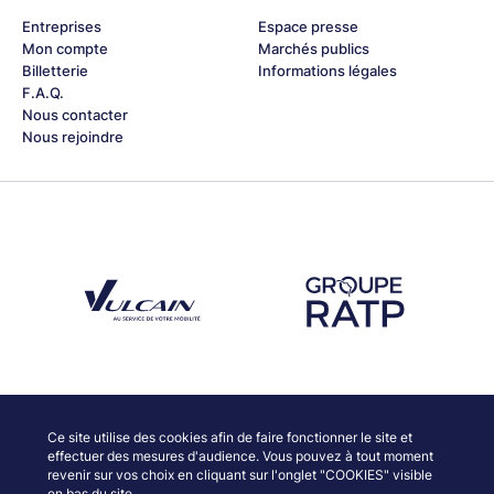
Entreprises
Espace presse
Mon compte
Marchés publics
Billetterie
Informations légales
F.A.Q.
Nous contacter
Nous rejoindre
Découvrez notre partenaire Groupe Vulcain
Découvrez notre partenaire RAT
Découvrez nos partenaires
Ce site utilise des cookies afin de faire fonctionner le site et
effectuer des mesures d'audience. Vous pouvez à tout moment
revenir sur vos choix en cliquant sur l'onglet "COOKIES" visible
en bas du site.