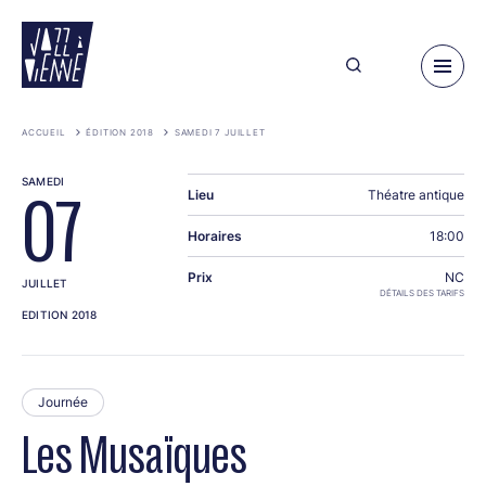
Aller
au
contenu
principal
ACCUEIL
ÉDITION 2018
SAMEDI 7 JUILLET
SAMEDI
Lieu
Théatre antique
07
Horaires
18:00
Prix
NC
JUILLET
DÉTAILS DES TARIFS
EDITION 2018
Journée
Les Musaïques