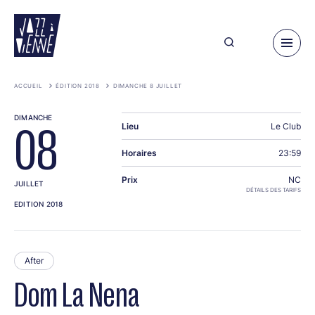
Aller
au
contenu
principal
ACCUEIL
ÉDITION 2018
DIMANCHE 8 JUILLET
DIMANCHE
Lieu
Le Club
08
Horaires
23:59
Prix
NC
JUILLET
DÉTAILS DES TARIFS
EDITION 2018
After
Dom La Nena