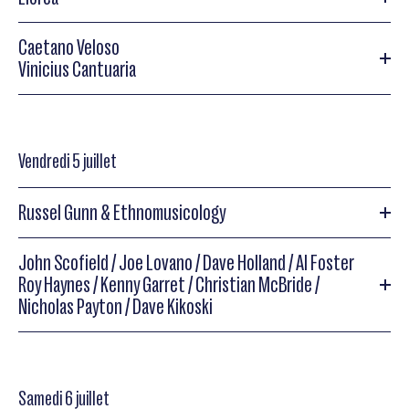
Shemekia Copeland
Caetano Veloso
Llorca
Vinicius Cantuaria
Llorca
« Talents électro Adami »
Caetano Veloso
Vendredi 5 juillet
Caetano Veloso
« Noites Do Norte »
Russel Gunn & Ethnomusicology
Vinicius Cantuaria
John Scofield / Joe Lovano / Dave Holland / Al Foster
Russel Gunn & Ethnomusicology
Roy Haynes / Kenny Garret / Christian McBride /
Vinicius Cantuaria
Nicholas Payton / Dave Kikoski
John Scofield / Joe Lovano / Dave Holland / Al Foster
Samedi 6 juillet