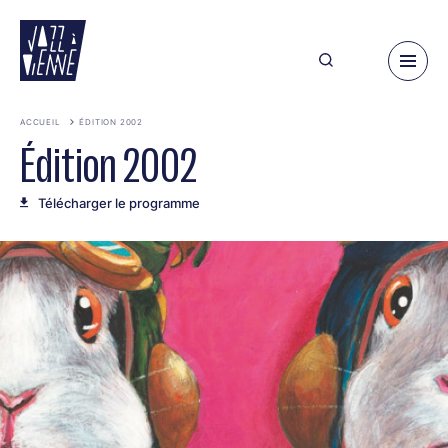
Aller
au
contenu
principal
ACCUEIL
ÉDITION 2002
Édition 2002
Télécharger le programme