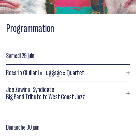
Programmation
Samedi 29 juin
Rosario Giuliani « Luggage » Quartet
Joe Zawinul Syndicate
Rosario Giuliani « Luggage » Quartet
Big Band Tribute to West Coast Jazz
Rosario Giuliani « Luggage » Quartet
Joe Zawinul Syndicate
Dimanche 30 juin
th
Joe Zawinul Syndicate 70
anniversary tour with Manolo