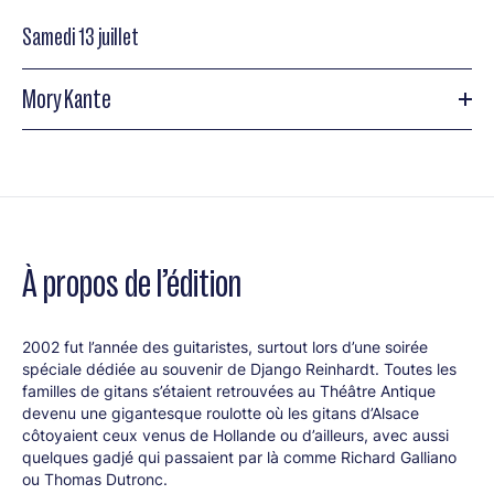
Samedi 13 juillet
Lincoln Center Jazz Orchestra with Wynton Marsalis
Mory Kante
Jam Session 2002
Mory Kante
Jam Session 2002
Terell Stafford (tp), Jesse Davis (s), Harry
Allen (s), Benny Green (p) Ray Drummond (b), Carl Allen
Mory Kante
(dms), Bobby Durham (dms)
À propos de l’édition
2002 fut l’année des guitaristes, surtout lors d’une soirée
spéciale dédiée au souvenir de Django Reinhardt. Toutes les
familles de gitans s’étaient retrouvées au Théâtre Antique
devenu une gigantesque roulotte où les gitans d’Alsace
côtoyaient ceux venus de Hollande ou d’ailleurs, avec aussi
quelques gadjé qui passaient par là comme Richard Galliano
ou Thomas Dutronc.