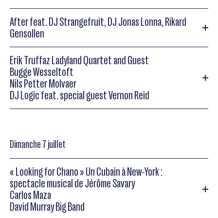
John Scofield / Joe Lovano / Dave Holland / Al Foster
After feat. DJ Strangefruit, DJ Jonas Lonna, Rikard
Gensollen
Roy Haynes / Kenny Garret / Christian McBride / Nicholas
Payton / Dave Kikoski
Erik Truffaz Ladyland Quartet and Guest
After feat. DJ Strangefruit, DJ Jonas Lonna, Rikard Gensollen
Bugge Wesseltoft
Roy Haynes / Kenny Garret / Christian McBride / Nicholas
Nils Petter Molvaer
After
feat. DJ Strangefruit, DJ Jonas Lonna, Rikard Gensollen
Payton / Dave Kikoski
DJ Logic feat. special guest Vernon Reid
« Birds of a Feather, A Tribute to Charlie Parker »
Erik Truffaz Ladyland Quartet and Guest
Dimanche 7 juillet
Erik Truffaz Ladyland Quartet and Guest
« Looking for Chano » Un Cubain à New-York :
spectacle musical de Jérôme Savary
Bugge Wesseltoft
Carlos Maza
David Murray Big Band
Bugge Wesseltoft