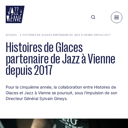
Aller
au
contenu
principal
ACCUEIL
HISTOIRES DE GLACES PARTENAIRE DE JAZZ À VIENNE DEPUIS 2017
Histoires de Glaces
partenaire de Jazz à Vienne
depuis 2017
Pour la cinquième année, la collaboration entre Histoires de
Glaces et Jazz à Vienne se poursuit, sous l'impulsion de son
Directeur Général Sylvain Gineys.