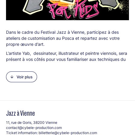
Dans le cadre du Festival Jazz à Vienne, participez à des
ateliers de customisation au Posca et repartez avec votre
propre œuvre d’art.
L’artiste Yab, dessinateur, illustrateur et peintre viennois, sera
présent à vos côtés pour vous familiariser aux techniques du
graffiti et du street art, il vous conseillera lors de la
customisation de vinyles recyclés, fournis par l’association
Voir plus
Emmaüs.
Ces ateliers vous offrent une opportunité ludique et
accessible à tous, à partir de 8 ans, de découvrir l'upcycling
et la customisation. Venez en famille et laissez libre cours à
votre imagination !
Jazz à Vienne
Quelques mots sur Posca :
Dès le début des années 80, le marqueur peinture Posca
11, rue de Goris, 38200 Vienne
rencontre un succès immédiat au sein des communautés
contact@cybele-production.com
artistiques issues des cultures urbaines, et plus
Ticket information:
billetterie@cybele-production.com