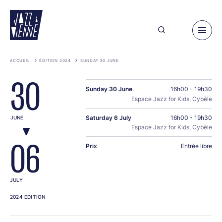
Skip
to
main
content
ACCUEIL
ÉDITION 2024
SUNDAY 30 JUNE
30
Sunday 30 June
16h00 - 19h30
Espace Jazz for Kids, Cybèle
Saturday 6 July
16h00 - 19h30
JUNE
Espace Jazz for Kids, Cybèle
06
Prix
Entrée libre
JULY
2024 EDITION