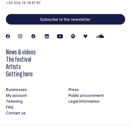
particulièrement dans la communauté Graffiti. En effet, les
+33 (0)4 74 78 87 87
graffeurs ont très vite adopté ce marqueur qui répondait à
leurs attentes : pratique et efficace, idéal pour toujours avoir
Subscribe to the newsletter
de la peinture sur soi pour peindre dans la rue et partager leur
création avec le grand public.
News & videos
The festival
Artists
Getting here
Businesses
Press
My account
Public procurement
Ticketing
Legal information
FAQ
Contact us