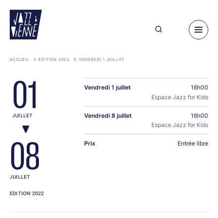
Aller
au
contenu
principal
ACCUEIL
ÉDITION 2022
VENDREDI 1 JUILLET
01
Vendredi 1 juillet
16h00
Espace Jazz for Kids
Vendredi 8 juillet
16h00
JUILLET
Espace Jazz for Kids
08
Prix
Entrée libre
JUILLET
EDITION 2022