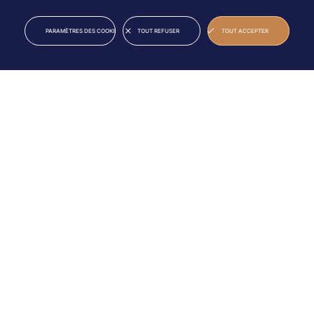
25
10
2027
JUN
JUL
PARAMÈTRES DES COOKIES
TOUT REFUSER
TOUT ACCEPTER
46E ÉDITION
Découvrez la programmation 2026
VEN
MER
26
01
JUN
JUL
Soirée
Soirée