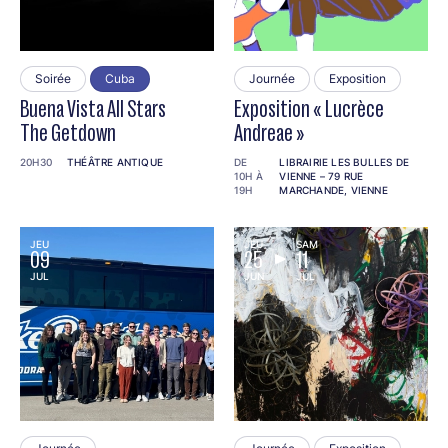
Soirée
Cuba
Journée
Exposition
Buena Vista All Stars
Exposition « Lucrèce
The Getdown
Andreae »
20H30
THÉÂTRE ANTIQUE
DE
LIBRAIRIE LES BULLES DE
10H À
VIENNE – 79 RUE
19H
MARCHANDE, VIENNE
JEU
JEU
SAM
09
25
11
JUL
JUN
JUL