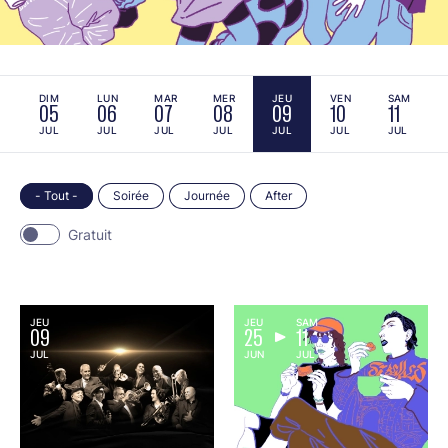
M
DIM
LUN
MAR
MER
JEU
VEN
SAM
05
06
07
08
09
10
11
JUL
JUL
JUL
JUL
JUL
JUL
JUL
- Tout -
Soirée
Journée
After
Gratuit
JEU
JEU
SAM
09
25
11
JUL
JUN
JUL