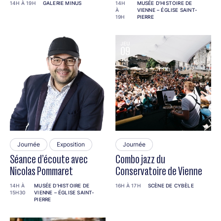
14H À 19H
GALERIE MINUS
14H
MUSÉE D’HISTOIRE DE
À
VIENNE – ÉGLISE SAINT-
19H
PIERRE
JEU
JEU
09
09
JUL
JUL
Journée
Exposition
Journée
Séance d’écoute avec
Combo jazz du
Nicolas Pommaret
Conservatoire de Vienne
14H À
MUSÉE D’HISTOIRE DE
16H À 17H
SCÈNE DE CYBÈLE
15H30
VIENNE – ÉGLISE SAINT-
PIERRE