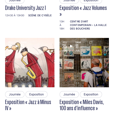
Journée
Journée
Exposition
Drake University Jazz I
Exposition « Jazz Volumes
»
12H30 À 13H30
SCÈNE DE CYBÈLE
13H
CENTRE D’ART
À
CONTEMPORAIN – LA HALLE
18H
DES BOUCHERS
JEU
SAM
JEU
SAM
25
11
25
11
JUN
JUL
JUN
JUL
Journée
Exposition
Journée
Exposition
Exposition « Jazz à Minus
Exposition « Miles Davis,
IV »
100 ans d’influence »