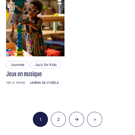
JEU
09
JUL
Journée
Jazz for Kids
Jeux en musique
16H À 19H30
JARDIN DE CYBÈLE
Pagination
1
2
»
Page
Page
Dernière
page