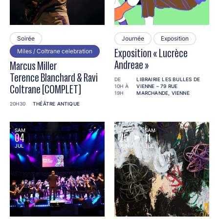
Soirée
Journée
Exposition
Miles / Coltrane celebration
Exposition « Lucrèce
Andreae »
Marcus Miller
Terence Blanchard & Ravi
DE
LIBRAIRIE LES BULLES DE
10H À
VIENNE – 79 RUE
Coltrane [COMPLET]
19H
MARCHANDE, VIENNE
20H30
THÉÂTRE ANTIQUE
SAM
JEU
SAM
04
25
11
JUL
JUN
JUL