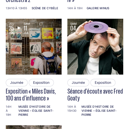
13H10 À 13H55
SCÈNE DE CYBÈLE
14H À 19H
GALERIE MINUS
JEU
SAM
SAM
25
11
04
JUN
JUL
JUL
Journée
Exposition
Journée
Exposition
Exposition « Miles Davis,
Séance d’écoute avec Fred
100 ans d’influence »
Goaty
14H
MUSÉE D’HISTOIRE DE
14H À
MUSÉE D’HISTOIRE DE
À
VIENNE – ÉGLISE SAINT-
15H30
VIENNE – ÉGLISE SAINT-
19H
PIERRE
PIERRE