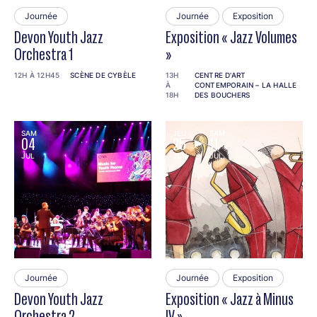
Journée
Journée
Exposition
Devon Youth Jazz
Exposition « Jazz Volumes
Orchestra 1
»
12H À 12H45
SCÈNE DE CYBÈLE
13H
CENTRE D’ART
À
CONTEMPORAIN – LA HALLE
18H
DES BOUCHERS
SAM
JEU
SAM
04
25
11
JUL
JUN
JUL
Journée
Journée
Exposition
Devon Youth Jazz
Exposition « Jazz à Minus
Orchestra 2
IV »