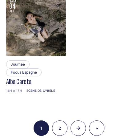
SAM
04
JUL
Journée
Focus Espagne
Alba Careta
16H À 17H
SCÈNE DE CYBÈLE
Pagination
1
2
»
Page
Page
Dernière
page