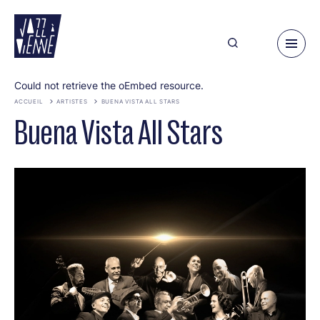
Aller
au
contenu
principal
Message
Could not retrieve the oEmbed resource.
d'erreur
ACCUEIL
ARTISTES
BUENA VISTA ALL STARS
Buena Vista All Stars