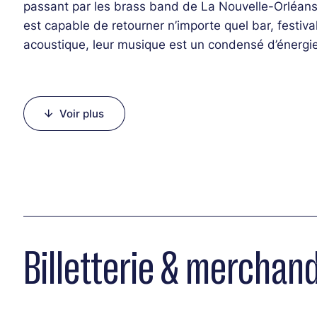
passant par les brass band de La Nouvelle-Orléans
est capable de retourner n’importe quel bar, festiva
acoustique, leur musique est un condensé d’énergie
Line-up :
Voir plus
Laurent Dumont (saxophone baryton, voix)
Julien Matrot (trompette, voix)
François Piriou (trombone, voix)
Julien Varin (soubassophone, voix)
Éric Muller (banjo, voix)
Kloo Le Noan (caisse claire, percussions, voix)
Nicolas Debrie (grosse caisse, percussions, voix)
Billetterie & merchand