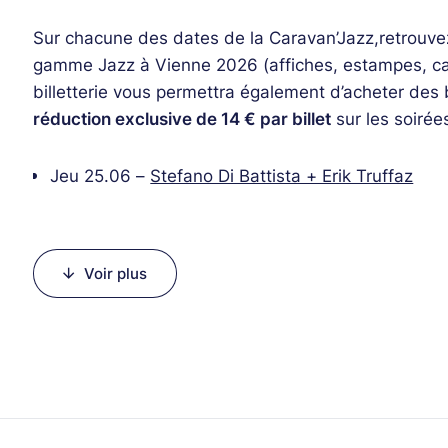
Sur chacune des dates de la Caravan’Jazz,
retrouve
gamme Jazz à Vienne 2026 (affiches, estampes, cart
billetterie vous permettra également d’acheter des
réduction exclusive de 14 € par billet
sur les soirée
Jeu 25.06 –
Stefano Di Battista + Erik Truffaz
Sam 27.06 –
Samantha Fish + Fantastic Negrito
Lun 29.06 –
Jeff Mills + Sun Ra Arkestra + VERB
Mar 30.06 –
Groundation + Kokoroko
Voir plus
Mer 01.07 –
Imany + Molly Johnson
Jeu 02.07 –
Beirut + Vincent Peirani
Sam 04.07 –
Marcus Miller + Terence Blanchard 
Lun 06.07 –
Angélique Kidjo + Fatoumata Diawar
Mar 07.07 –
De La Soul + Lakecia Benjamin
Mer 08.07 –
Jon Batiste + James Andrews / Anne
Jeu 09.07 –
Buena Vista All Stars + The Getdow