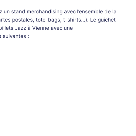
z un stand merchandising avec l’ensemble de la
es postales, tote-bags, t-shirts…). Le guichet
 billets Jazz à Vienne avec une
s suivantes :
 + Chicago Blues Summer
& Ravi Coltrane
a
 Paceo / Sélène Saint-Aimé / Tiss Rodriguez
n