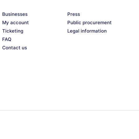
ijazz big band + Melissa Aldana & Levi Harvey
Businesses
Press
My account
Public procurement
Ticketing
Legal information
FAQ
Contact us